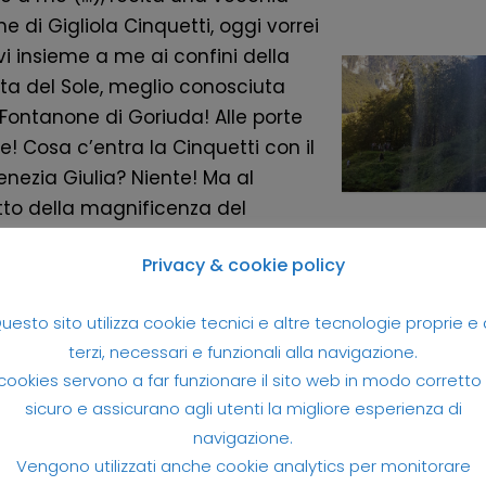
e di Gigliola Cinquetti, oggi vorrei
vi insieme a me ai confini della
a del Sole, meglio conosciuta
ontanone di Goriuda! Alle porte
le! Cosa c’entra la Cinquetti con il
Venezia Giulia? Niente! Ma al
to della magnificenza del
one mi è tornato in mente
Privacy & cookie policy
 vecchio ritornello! Perché? Vi
e domandando. Il Fontanone di
uesto sito utilizza cookie tecnici e altre tecnologie proprie e 
a Perché l’ultimo tratto del
terzi, necessari e funzionali alla navigazione.
one di Goriuda, la maestosa
 cookies servono a far funzionare il sito web in modo corretto
a che sfocia a metà della Val
sicuro e assicurano agli utenti la migliore esperienza di
lana, si chiama…
Leggi tutto »
navigazione.
Vengono utilizzati anche cookie analytics per monitorare