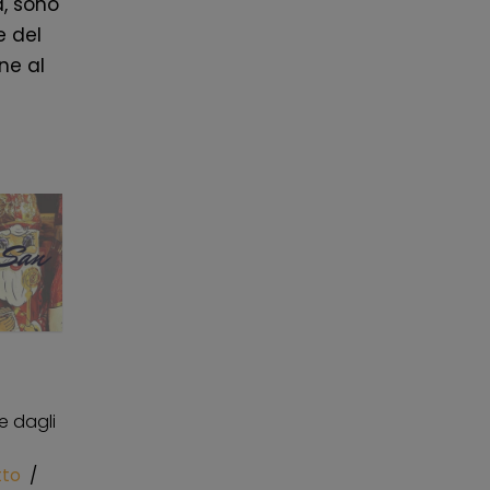
, sono
e del
one al
e dagli
tto