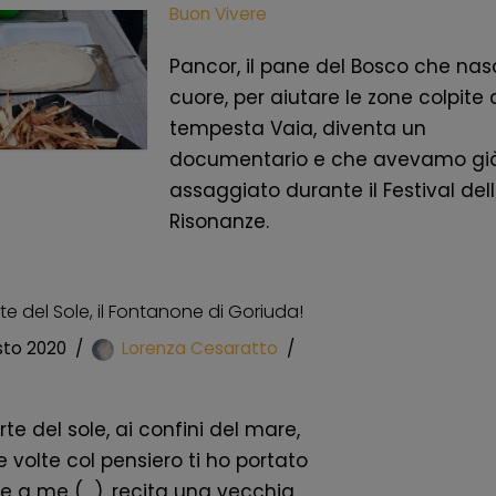
Buon Vivere
Pancor, il pane del Bosco che nas
cuore, per aiutare le zone colpite 
tempesta Vaia, diventa un
documentario e che avevamo gi
assaggiato durante il Festival del
Risonanze.
rte del Sole, il Fontanone di Goriuda!
sto 2020
Lorenza Cesaratto
rte del sole, ai confini del mare,
 volte col pensiero ti ho portato
e a me (…), recita una vecchia