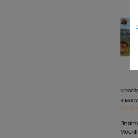
C
Moonlig
4 Marz
Io la mi
Finalm
Moonli