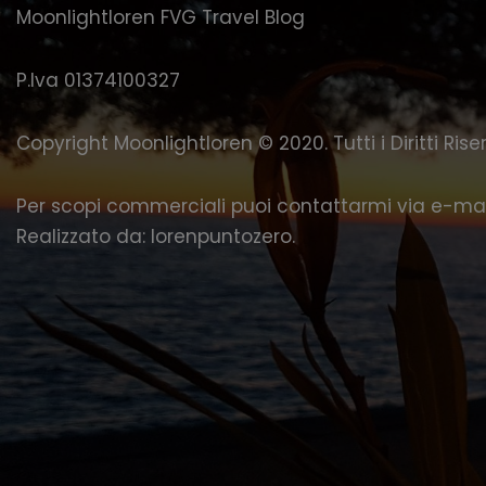
Moonlightloren FVG Travel Blog
P.Iva 01374100327
Copyright Moonlightloren © 2020. Tutti i Diritti Riser
Per scopi commerciali puoi contattarmi via
e-mai
Realizzato da:
lorenpuntozero
.