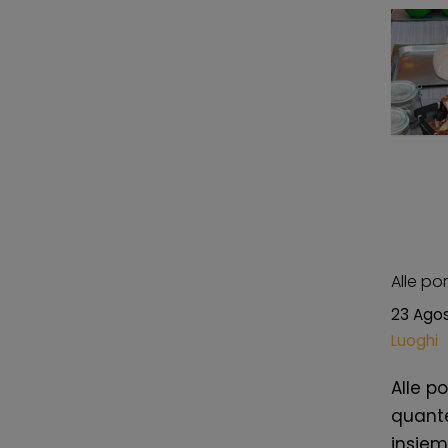
Alle po
23 Ago
Luoghi
Alle po
quante
insiem