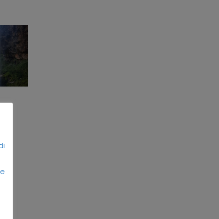
di
 e