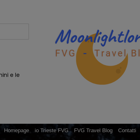
ini e le
Homepage
io Trieste FVG
FVG Travel Blog
Contatti