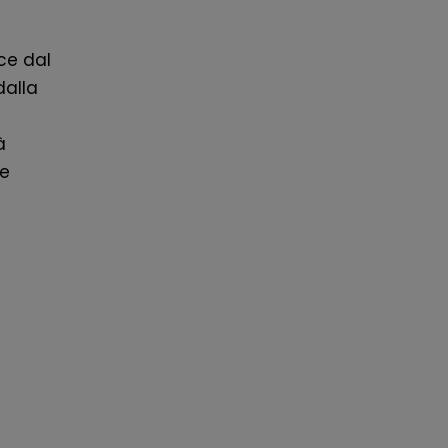
ce dal
dalla
à
le