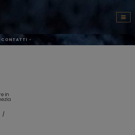
CONTATTI
e in
nezia