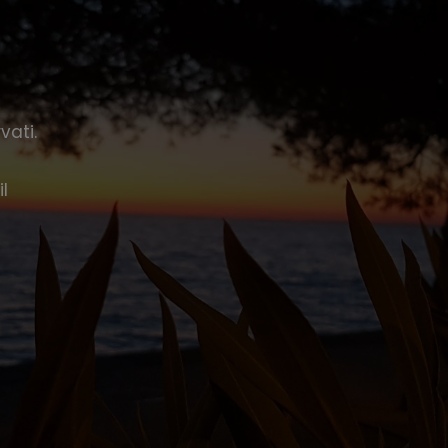
vati.
l