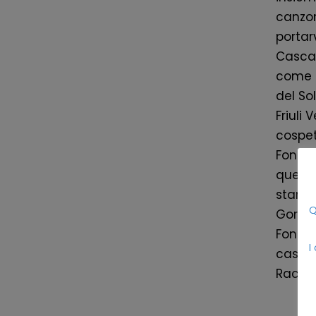
canzon
portar
Cascat
come F
del So
Friuli 
cospet
Fontan
questo
staret
Q
Goriud
Fontan
I
cascat
Racco