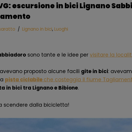
VG: escursione in bici Lignano Sabb
liamento
saratto
Lignano in bici
,
Luoghi
 Sabbiadoro
sono tante e le idee per
visitare la locali
vi avevano proposto alcune facili
gite in bici
: aveva
la
pista ciclabile
che costeggia il fiume Tagliamen
ta in bici tra Lignano e Bibione
.
 scendere dalla bicicletta!