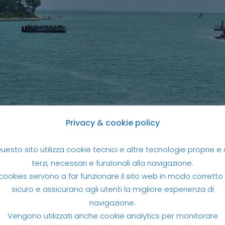
Privacy & cookie policy
uesto sito utilizza cookie tecnici e altre tecnologie proprie e 
ento gita in bici Lignano Bibione
terzi, necessari e funzionali alla navigazione.
 cookies servono a far funzionare il sito web in modo corretto
ione abbiamo percorso la penisola lignanese in lungo
sicuro e assicurano agli utenti la migliore esperienza di
miche
alla scoperta dei luoghi insoliti della località
navigazione.
gione facendo una
gita
in bici
oltre fiume, fuori regio
Vengono utilizzati anche cookie analytics per monitorare