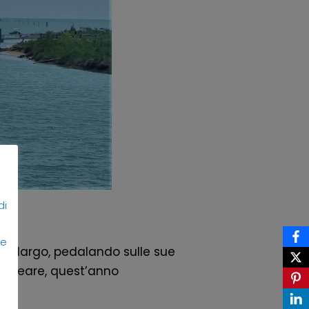
di
 e
 e largo, pedalando sulle sue
 balneare, quest’anno
ne.