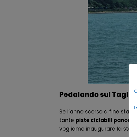
Q
Pedalando sul Tagliam
I
Se l’anno scorso a fine stag
tante
piste ciclabili panora
vogliamo inaugurare la sta