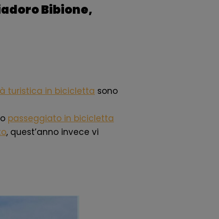
iadoro Bibione,
tà turistica in bicicletta
sono
mo
passeggiato in bicicletta
to
, quest’anno invece vi