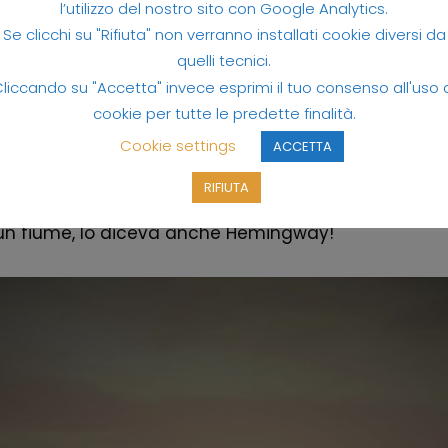
l’utilizzo del nostro sito con Google Analytics.
n bicicletta Lignano Bibione
.
Se clicchi su "Rifiuta" non verranno installati cookie diversi da
quelli tecnici.
liccando su "Accetta" invece esprimi il tuo consenso all'uso 
nto per andare a scoprire la foce del fiume e il faro
cookie per tutte le predette finalità.
la alla nostra bicicletta.
Cookie settings
ACCETTA
RIFIUTA
 un fiume, lo diceva anche Hemingway!