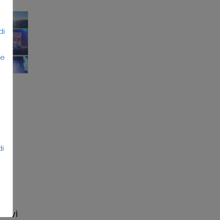
di
 e
di
di
e vi