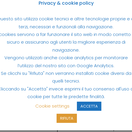
gio 2020
Lorenza Cesaratto
Privacy & cookie policy
oli e arte
uesto sito utilizza cookie tecnici e altre tecnologie proprie e 
o ci ha regalato grandi stagioni,
terzi, necessari e funzionali alla navigazione.
ncerti e spettacoli memorabili,
 cookies servono a far funzionare il sito web in modo corretto
o dobbiamo pazientare, ma
sicuro e assicurano agli utenti la migliore esperienza di
iamoci al futuro, rivivendo il
navigazione.
o.
Vengono utilizzati anche cookie analytics per monitorare
l’utilizzo del nostro sito con Google Analytics.
Se clicchi su "Rifiuta" non verranno installati cookie diversi da
Moonlightloren si rinnova
quelli tecnici.
liccando su "Accetta" invece esprimi il tuo consenso all'uso 
4 Marzo 2020
Lorenza Cesaratto
cookie per tutte le predette finalità.
Io la mia città, la mia regione
Cookie settings
ACCETTA
Finalmente è on line il nuovo sito 
RIFIUTA
Moonlightloren. Veste grafica
completamente rinnovata, che dit