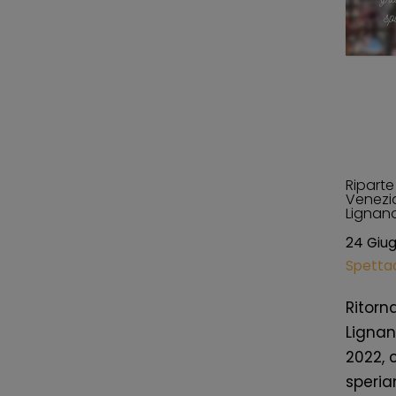
Riparte
Venezia
Lignan
24 Giu
Spettac
Ritorn
Lignan
2022, 
speria