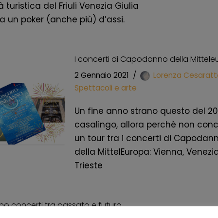
à turistica del Friuli Venezia Giulia
a un poker (anche più) d’assi.
I concerti di Capodanno della Mittel
2 Gennaio 2021
Lorenza Cesaratt
Spettacoli e arte
Un fine anno strano questo del 20
casalingo, allora perchè non con
un tour tra i concerti di Capodan
della MittelEuropa: Vienna, Venezi
Trieste
no concerti tra passato e futuro