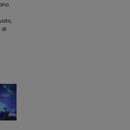
ano.
vato,
 di