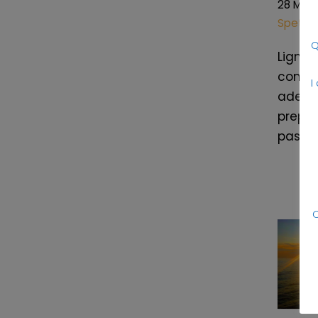
28 Mag
Spettac
Q
Lignan
con co
I
adess
prepar
passat
C