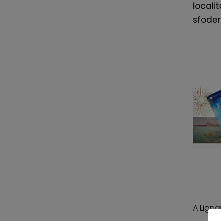
localit
sfoder
A Ligna